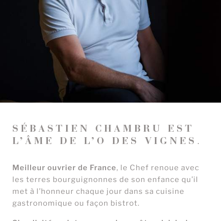
SÉBASTIEN CHAMBRU EST
L’ÂME DE L’O DES VIGNES
.
Meilleur ouvrier de France
, le Chef renoue avec
les terres bourguignonnes de son enfance qu’il
met à l’honneur chaque jour dans sa cuisine
gastronomique ou façon bistrot.