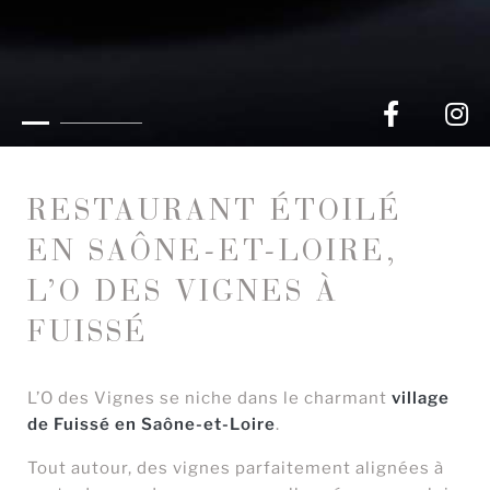
RESTAURANT ÉTOILÉ
EN SAÔNE-ET-LOIRE,
L’O DES VIGNES À
FUISSÉ
L’O des Vignes se niche dans le charmant
village
de Fuissé en Saône-et-Loire
.
Tout autour, des vignes parfaitement alignées à