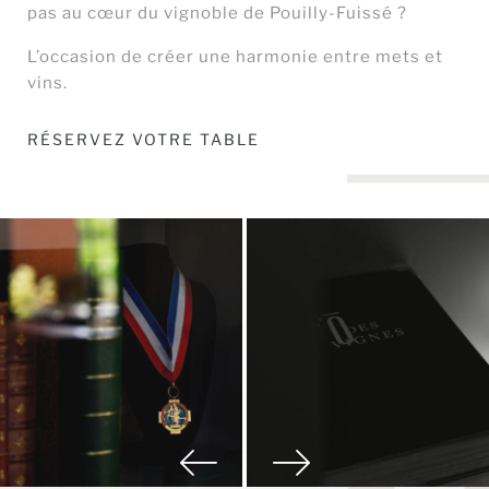
pas au cœur du vignoble de Pouilly-Fuissé ?
L’occasion de créer une harmonie entre mets et
vins.
RÉSERVEZ VOTRE TABLE